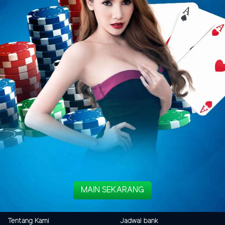
MAIN SEKARANG
Tentang Kami
Jadwal bank