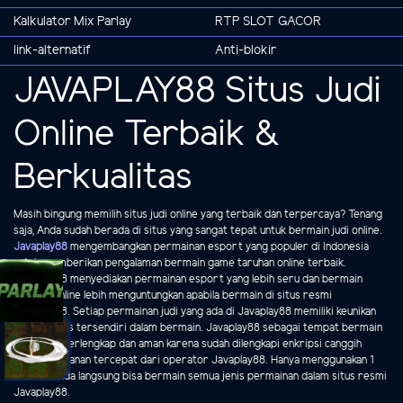
Kalkulator Mix Parlay
RTP SLOT GACOR
link-alternatif
Anti-blokir
JAVAPLAY88 Situs Judi
Online Terbaik &
Berkualitas
Masih bingung memilih situs judi online yang terbaik dan terpercaya? Tenang
saja, Anda sudah berada di situs yang sangat tepat untuk bermain judi online.
Javaplay88
mengembangkan permainan esport yang populer di Indonesia
untuk memberikan pengalaman bermain game taruhan online terbaik.
Javaplay88 menyediakan permainan esport yang lebih seru dan bermain
taruhan online lebih menguntungkan apabila bermain di situs resmi
Javaplay88. Setiap permainan judi yang ada di Javaplay88 memiliki keunikan
serta grafis tersendiri dalam bermain. Javaplay88 sebagai tempat bermain
judi online terlengkap dan aman karena sudah dilengkapi enkripsi canggih
serta pelayanan tercepat dari operator Javaplay88. Hanya menggunakan 1
user ID Anda langsung bisa bermain semua jenis permainan dalam situs resmi
Javaplay88.