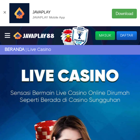
×
JAVAPLAY
Download
JAVAPLAY Mobile App
MASUK
DAFTAR
Live Casino
BERANDA